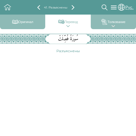
Рус.
41. Разъяснены
Оригинал
Перевод
Толкование
سُورَةُ فُصِّلَتْ
Разъяснены