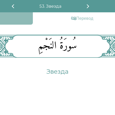
53. Звезда
Перевод
سُورَةُ النَجْمِ
Звезда