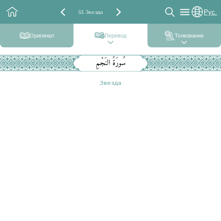
Рус.
53. Звезда
Оригинал
Перевод
Толкование
سُورَةُ النَجْمِ
Звезда