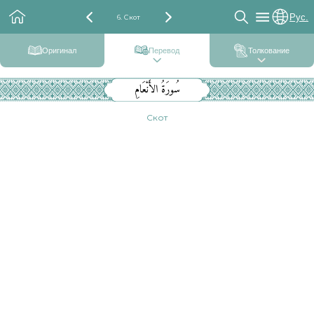
Рус.
6. Скот
Оригинал
Перевод
Толкование
سُورَةُ الأَنْعَامِ
Скот