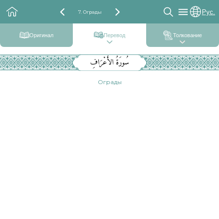
Рус.
7. Ограды
Оригинал
Перевод
Толкование
سُورَةُ الأَعْرَافِ
Ограды