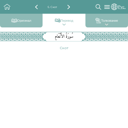
Рус.
6. Скот
Оригинал
Перевод
Толкование
سُورَةُ الأَنْعَامِ
Скот