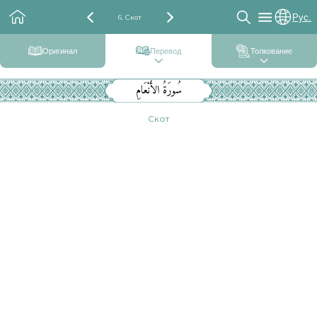
Рус.
6. Скот
Оригинал
Перевод
Толкование
سُورَةُ الأَنْعَامِ
Скот