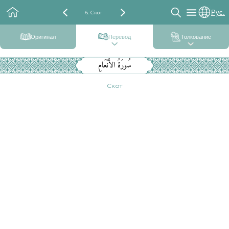
Рус.
6. Скот
Оригинал
Перевод
Толкование
سُورَةُ الأَنْعَامِ
Скот