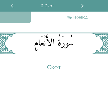
6. Скот
Перевод
سُورَةُ الأَنْعَامِ
Скот