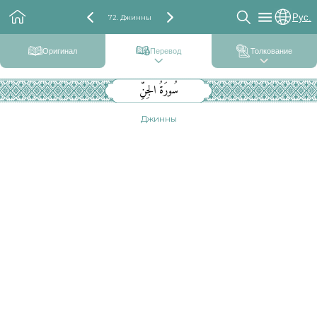
Рус.
72. Джинны
Оригинал
Перевод
Толкование
سُورَةُ الجِنِّ
Джинны