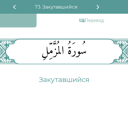
73. Закутавшийся
Перевод
سُورَةُ المُزَّمِّلِ
Закутавшийся