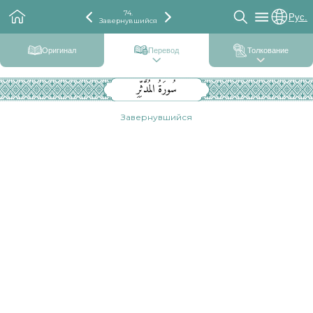
74.
Рус.
Завернувшийся
Оригинал
Перевод
Толкование
سُورَةُ المُدَّثِّرِ
Завернувшийся