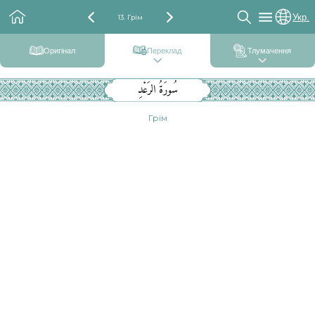
Укр.
13. Грім
Оригінал
Переклад
Тлумачення
سُورَةُ الرَعْدِ
Грім