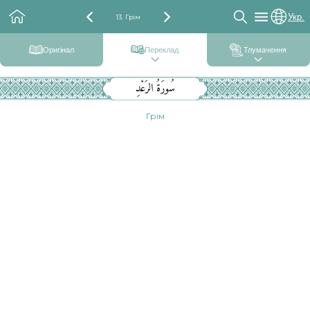
Укр.
13. Грім
Оригінал
Переклад
Тлумачення
سُورَةُ الرَعْدِ
Грім