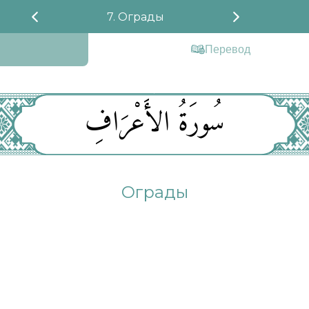
7. Ограды
Перевод
سُورَةُ الأَعْرَافِ
Ограды