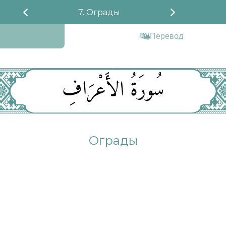
7. Ограды
Перевод
سُورَةُ الأَعْرَافِ
Ограды