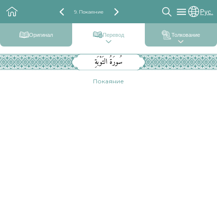
Рус.
9. Покаяние
Оригинал
Перевод
Толкование
سُورَةُ التَوْبَةِ
Покаяние